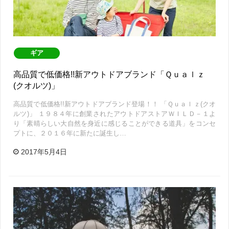
ギア
高品質で低価格!!新アウトドアブランド「Ｑｕａｌｚ
(クオルツ)」
高品質で低価格!!新アウトドアブランド登場！！ 「Ｑｕａｌｚ(クオ
ルツ)」 １９８４年に創業されたアウトドアストアＷＩＬＤ－１よ
り「素晴らしい大自然を身近に感じることができる道具」をコンセ
プトに、２０１６年に新たに誕生し…
2017年5月4日