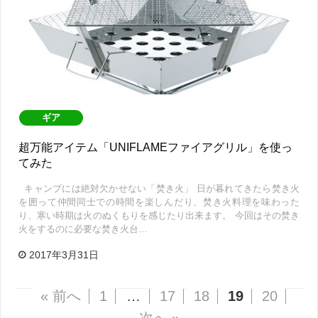
ギア
超万能アイテム「UNIFLAMEファイアグリル」を使っ
てみた
キャンプには絶対欠かせない「焚き火」 日が暮れてきたら焚き火
を囲って仲間同士での時間を楽しんだり、焚き火料理を味わった
り、寒い時期は火のぬくもりを感じたり出来ます。 今回はその焚き
火をするのに必要な焚き火台…
2017年3月31日
« 前へ
1
…
17
18
19
20
次へ »