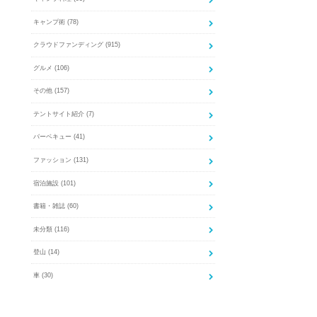
キャンプ術
(78)
クラウドファンディング
(915)
グルメ
(106)
その他
(157)
テントサイト紹介
(7)
バーベキュー
(41)
ファッション
(131)
宿泊施設
(101)
書籍・雑誌
(60)
未分類
(116)
登山
(14)
車
(30)