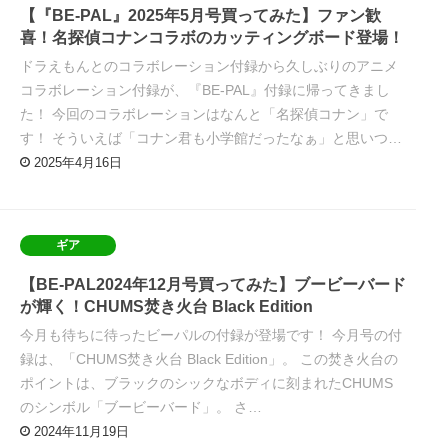
【『BE-PAL』2025年5月号買ってみた】ファン歓
喜！名探偵コナンコラボのカッティングボード登場！
ドラえもんとのコラボレーション付録から久しぶりのアニメ
コラボレーション付録が、『BE-PAL』付録に帰ってきまし
た！ 今回のコラボレーションはなんと「名探偵コナン」で
す！ そういえば「コナン君も小学館だったなぁ」と思いつ…
2025年4月16日
ギア
【BE-PAL2024年12月号買ってみた】ブービーバード
が輝く！CHUMS焚き火台 Black Edition
今月も待ちに待ったビーパルの付録が登場です！ 今月号の付
録は、「CHUMS焚き火台 Black Edition」。 この焚き火台の
ポイントは、ブラックのシックなボディに刻まれたCHUMS
のシンボル「ブービーバード」。 さ…
2024年11月19日