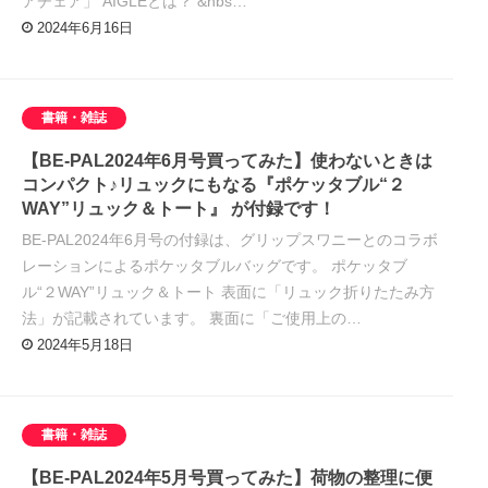
アチェア」 AIGLEとは？ &nbs…
2024年6月16日
書籍・雑誌
【BE-PAL2024年6月号買ってみた】使わないときは
コンパクト♪リュックにもなる『ポケッタブル“２
WAY”リュック＆トート』 が付録です！
BE-PAL2024年6月号の付録は、グリップスワニーとのコラボ
レーションによるポケッタブルバッグです。 ポケッタブ
ル“２WAY”リュック＆トート 表面に「リュック折りたたみ方
法」が記載されています。 裏面に「ご使用上の…
2024年5月18日
書籍・雑誌
【BE-PAL2024年5月号買ってみた】荷物の整理に便