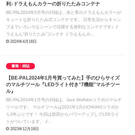
利♪ドラえもんカラーの折りたたみコンテナ
BE-PAL2024年5月号の付録は、赤と青のドラえもんカラーが
キュートな折りたたみ式コンテナです。 日常生活からキャン
プまでいろいろなシーンで活躍する便利なコンテナです♪ ド
ラえもん“折りたたみ”コンテナ ドラえもんカ…
2024年4月18日
書籍・雑誌
【BE-PAL2024年1月号買ってみた】手のひらサイズ
のマルチツール『LEDライト付き“7機能”マルチツー
ル』
BE-PAL2024年1月号の付録は、Jack Wolfskinコラボのマルチ
ツールです。 マルチツールは2021年1月のCHUMSコラボか
ら3年ぶりです！ 今回は前回からパワーアップしてLEDライ
トがついています。 J…
2023年12月18日