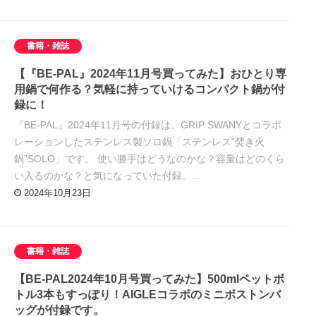
書籍・雑誌
【『BE-PAL』2024年11月号買ってみた】おひとり専
用鍋で何作る？気軽に持っていけるコンパクト鍋が付
録に！
『BE-PAL』2024年11月号の付録は、GRIP SWANYとコラボ
レーションしたステンレス製ソロ鍋「ステンレス”焚き火
鍋”SOLO」です。 使い勝手はどうなのかな？容量はどのくら
い入るのかな？と気になっていた付録。…
2024年10月23日
書籍・雑誌
【BE-PAL2024年10月号買ってみた】500mlペットボ
トル3本もすっぽり！AIGLEコラボのミニボストンバ
ッグが付録です。