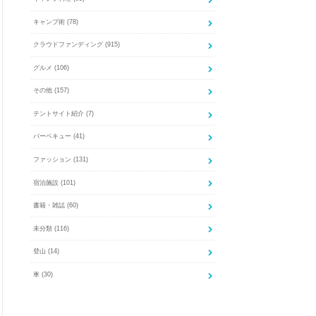
キャンプ術
(78)
クラウドファンディング
(915)
グルメ
(106)
その他
(157)
テントサイト紹介
(7)
バーベキュー
(41)
ファッション
(131)
宿泊施設
(101)
書籍・雑誌
(60)
未分類
(116)
登山
(14)
車
(30)