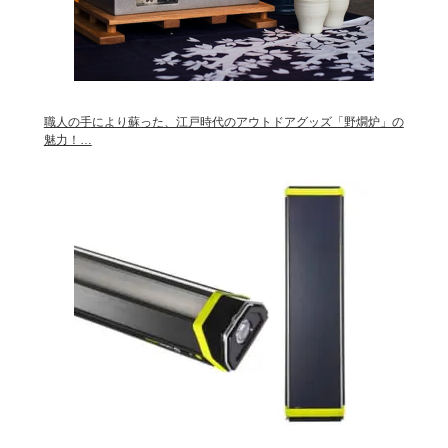
職人の手により蘇った、江戸時代のアウトドアグッズ「野燗炉」の
魅力！…