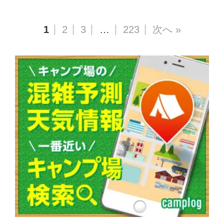
1
2
3
…
223
次へ »