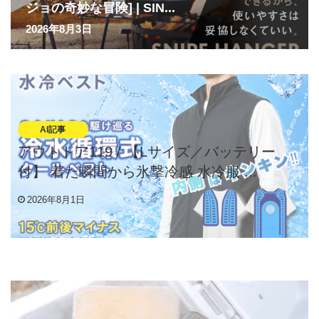
ジョの奇妙な冒険] | SIN...
2026年8月3日
AI記事
アウトドア119 / 【Lサイズ／バッテリー
付】 着た瞬間から氷撃冷感 水冷服 ...
2026年8月1日