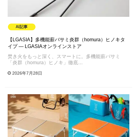
AI記事
【LGASIA】多機能薪バサミ炎群（homura）ヒノキタ
イプ — LGASIAオンラインストア
焚き火をもっと深く、スマートに。多機能薪バサミ
「炎群（homura）ヒノキ」徹底…
2026年7月28日