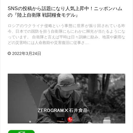
SNSの投稿から話題になり人気上昇中！ニッポンハム
の『陸上自衛隊 戦闘糧食モデル』
ロシアのウクライナ侵略という事態に世界が振り回されている昨
今、日本での国防を担う自衛隊にもにわかに脚光が当たるようにな
っています。 自衛隊と言えば平時は日々訓練に励み、地震や豪雨な
どの災害時には人命救助や災害復旧に従事さ…
2022年3月24日