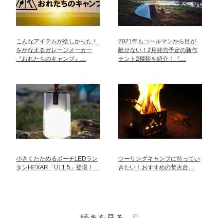
こんなアイテムが欲しかった！
2021年もコールマンから目が
をかなえるガレージメーカー
離せない！2月発売予定の新作
『おれたちのキャンプ』…
テント2種類を紹介！『…
小さくたためるポーチLEDラン
ツーリングキャンプに持ってい
タンHEXAR「UL1.5」登場！…
きたい！おすすめの焚火台…