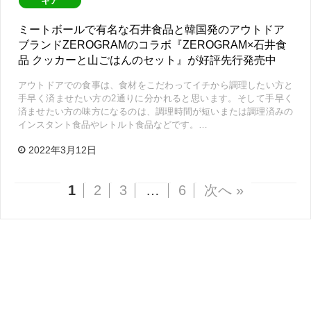
ギア
ミートボールで有名な石井食品と韓国発のアウトドア
ブランドZEROGRAMのコラボ『ZEROGRAM×石井食
品 クッカーと山ごはんのセット』が好評先行発売中
アウトドアでの食事は、食材をこだわってイチから調理したい方と
手早く済ませたい方の2通りに分かれると思います。そして手早く
済ませたい方の味方になるのは、調理時間が短いまたは調理済みの
インスタント食品やレトルト食品などです。…
2022年3月12日
1
2
3
…
6
次へ »