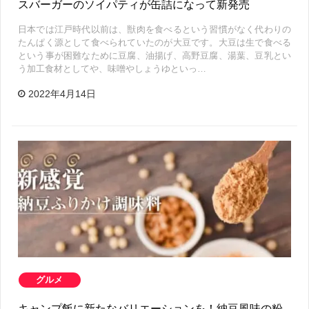
スバーガーのソイパティが缶詰になって新発売
日本では江戸時代以前は、獣肉を食べるという習慣がなく代わりの
たんぱく源として食べられていたのが大豆です。大豆は生で食べる
という事が困難なために豆腐、油揚げ、高野豆腐、湯葉、豆乳とい
う加工食材としてや、味噌やしょうゆといっ…
2022年4月14日
グルメ
キャンプ飯に新たなバリエーションを！納豆風味の粉