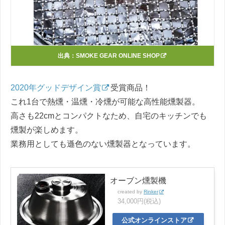
出典：
SMOKE GEAR ONLINE SHOP
2020年グッドデザイン賞
受賞商品！
これ1台で熱燻・温燻・冷燻が可能な高性能燻製器。
高さも22cmとコンパクトなため、自宅のキッチンでも
燻製が楽しめます。
業務用としても遜色のない燻製器となっています。
オーブン燻製機
created by
Rinker
34,000円(税込)
公式オンラインストア