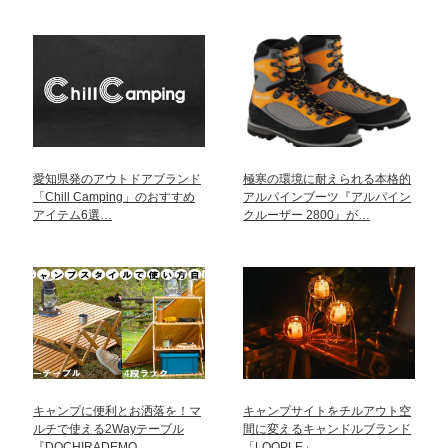
愛知県発のアウトドアブランド
極寒の環境に耐えられる本格的
「Chill Camping」のおすすめ
アルパインブーツ『アルパイン
アイテム6選…
クルーザー 2800』が…
キャンプに便利とお洒落を！マ
キャンプサイトをチルアウト空
ルチで使える2Wayテーブル
間に変えるキャンドルブランド
『DOCHIRADEMO…
「LOOPLE」…