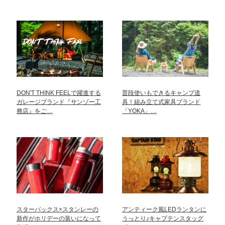
DON'T THINK FEELで躍進する
普段使いもできるキャンプ道
ガレージブランド『サンゾー工
具！組み立て式家具ブランド
務店』をご…
「YOKA」…
スターバックス×スタンレーの
アンティーク風LEDランタンに
新作がホリデーの装いになって
うっとり♪キャプテンスタッグ