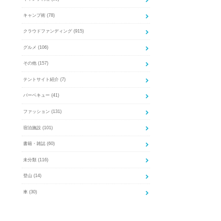
キャンプ術
(78)
クラウドファンディング
(915)
グルメ
(106)
その他
(157)
テントサイト紹介
(7)
バーベキュー
(41)
ファッション
(131)
宿泊施設
(101)
書籍・雑誌
(60)
未分類
(116)
登山
(14)
車
(30)