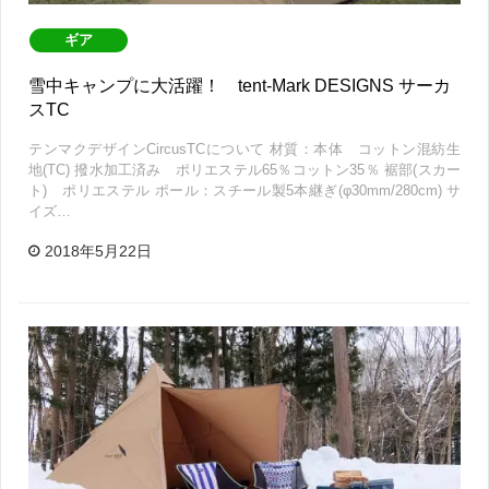
ギア
雪中キャンプに大活躍！ tent-Mark DESIGNS サーカ
スTC
テンマクデザインCircusTCについて 材質：本体 コットン混紡生
地(TC) 撥水加工済み ポリエステル65％コットン35％ 裾部(スカー
ト) ポリエステル ポール：スチール製5本継ぎ(φ30mm/280cm) サ
イズ…
2018年5月22日