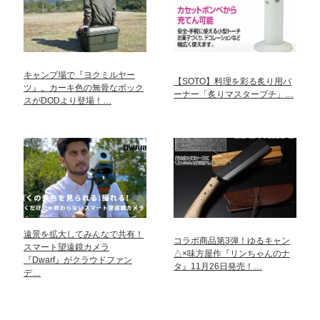
キャンプ場で『ヨクミルヤー
【SOTO】料理を彩る炙り用バ
ツ』。カーキ色の無骨なボック
ーナー「炙りマスタープチ」…
スがDODより登場！…
遠景を拡大してみんなで共有！
コラボ商品第3弾！ゆるキャン
スマート望遠鏡カメラ
△×味方屋作『リンちゃんのナ
『Dwarf』がクラウドファン
タ』11月26日発売！…
デ…