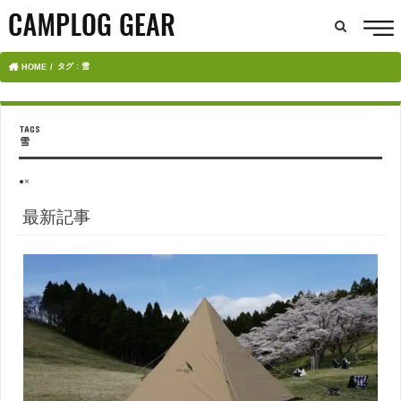
タグ : 雪
HOME
雪
●×
最新記事