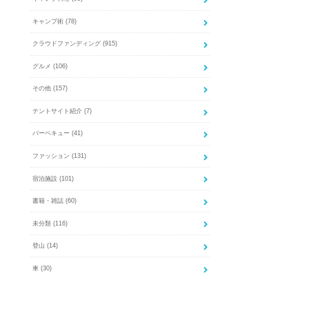
キャンプ術
(78)
クラウドファンディング
(915)
グルメ
(106)
その他
(157)
テントサイト紹介
(7)
バーベキュー
(41)
ファッション
(131)
宿泊施設
(101)
書籍・雑誌
(60)
未分類
(116)
登山
(14)
車
(30)