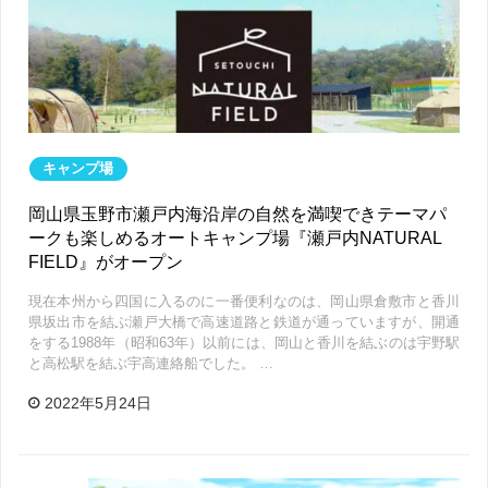
キャンプ場
岡山県玉野市瀬戸内海沿岸の自然を満喫できテーマパ
ークも楽しめるオートキャンプ場『瀬戸内NATURAL
FIELD』がオープン
現在本州から四国に入るのに一番便利なのは、岡山県倉敷市と香川
県坂出市を結ぶ瀬戸大橋で高速道路と鉄道が通っていますが、開通
をする1988年（昭和63年）以前には、岡山と香川を結ぶのは宇野駅
と高松駅を結ぶ宇高連絡船でした。 …
2022年5月24日