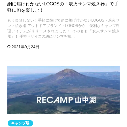
網に焦げ付かないLOGOSの「炭火サンマ焼き器」で手
軽に旬を楽しむ！
もう失敗しない！手軽に焼けて網に焦げ付かないLOGOS・炭火サ
ンマ焼き器 アウトドアブランド・LOGOSから、便利なキャンプ料
理アイテムがリリースされました！ その名も「炭火サンマ焼き
器」！ 手持ちサイズの網にサンマを挟…
2021年9月24日
キャンプ場