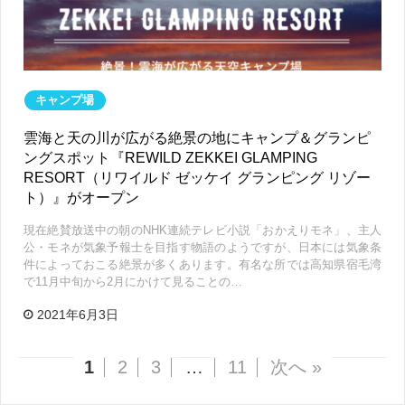
キャンプ場
雲海と天の川が広がる絶景の地にキャンプ＆グランピ
ングスポット『REWILD ZEKKEI GLAMPING
RESORT（リワイルド ゼッケイ グランピング リゾー
ト）』がオープン
現在絶賛放送中の朝のNHK連続テレビ小説「おかえりモネ」、主人
公・モネが気象予報士を目指す物語のようですが、日本には気象条
件によっておこる絶景が多くあります。有名な所では高知県宿毛湾
で11月中旬から2月にかけて見ることの…
2021年6月3日
1
2
3
…
11
次へ »