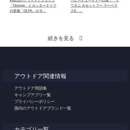
和歌山のアウトドアショップ
ヘビーデューティー仕様！「イ
「Orange」とカッターナイフ
ワタニ カセットフー マーベラ
の老舗「OLFA」がタ…
スII」…
続きを見る
アウトドア関連情報
アウトドア用語集
キャンプアプリ一覧
プライバシーポリシー
国内のアウトドアブランド一覧
カテゴリ一覧