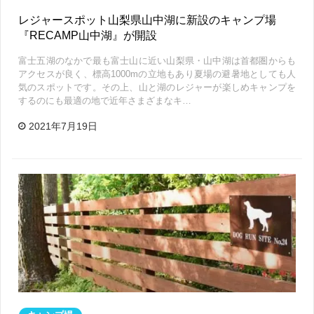
レジャースポット山梨県山中湖に新設のキャンプ場
『RECAMP山中湖』が開設
富士五湖のなかで最も富士山に近い山梨県・山中湖は首都圏からも
アクセスが良く、標高1000mの立地もあり夏場の避暑地としても人
気のスポットです。その上、山と湖のレジャーが楽しめキャンプを
するのにも最適の地で近年さまざまなキ…
2021年7月19日