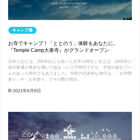
キャンプ場
お寺でキャンプ！「ととのう」体験をあなたに。
『Temple Camp大泰寺』がグランドオープン
日本における、250年以上も続いた太平の時代と言えば、1603年に
徳川家康が幕府を開いて始まった江戸時代ですが、空前の旅行ブー
ムがあった時代でもありました。当時の代表的な旅行は、「お伊勢
参り」や「お寺参り」でその際の宿泊…
2021年6月8日