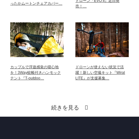
ドローン『EVO II』近日発
ったかムートンチェアカバー…
売！…
カップルで浮遊感覚の寝心地
ドローンが使えない状況で活
を！3Way蚊帳付きハンモック
躍！新しい空撮キット『Wiral
テント『T‐outdoo…
LITE』が支援募集…
続きを見る