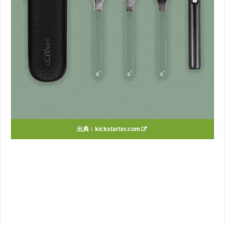
出典：
kickstarter.com