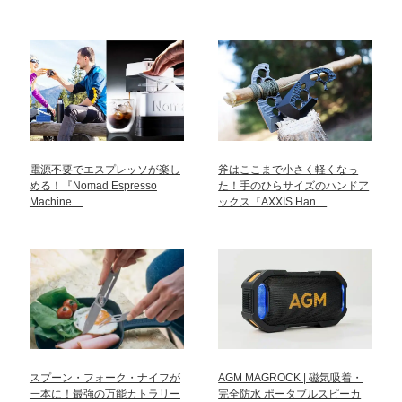
電源不要でエスプレッソが楽し
斧はここまで小さく軽くなっ
める！『Nomad Espresso
た！手のひらサイズのハンドア
Machine…
ックス『AXXIS Han…
スプーン・フォーク・ナイフが
AGM MAGROCK | 磁気吸着・
一本に！最強の万能カトラリー
完全防水 ポータブルスピーカ