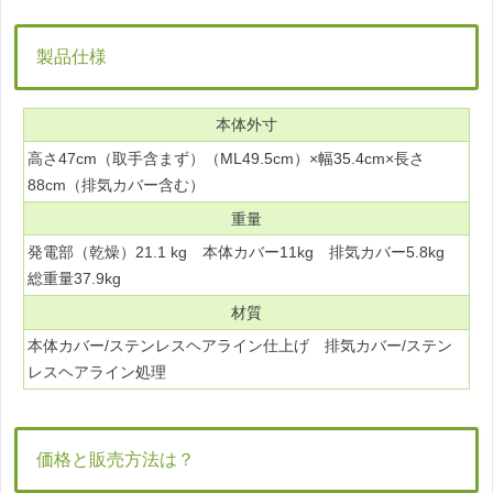
製品仕様
本体外寸
高さ47cm（取手含まず）（ML49.5cm）×幅35.4cm×長さ
88cm（排気カバー含む）
重量
発電部（乾燥）21.1 kg 本体カバー11kg 排気カバー5.8kg
総重量37.9kg
材質
本体カバー/ステンレスヘアライン仕上げ 排気カバー/ステン
レスヘアライン処理
価格と販売方法は？