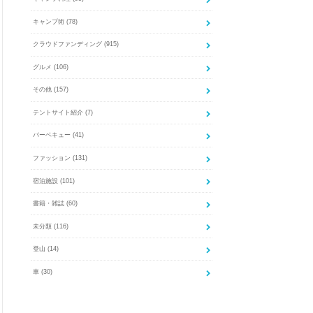
キャンプ術
(78)
クラウドファンディング
(915)
グルメ
(106)
その他
(157)
テントサイト紹介
(7)
バーベキュー
(41)
ファッション
(131)
宿泊施設
(101)
書籍・雑誌
(60)
未分類
(116)
登山
(14)
車
(30)