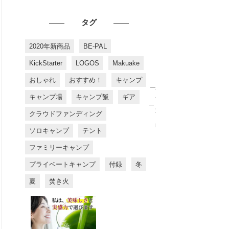
タグ
2020年新商品
BE-PAL
KickStarter
LOGOS
Makuake
おしゃれ
おすすめ！
キャンプ
お
す
キャンプ場
キャンプ飯
ギア
す
め
クラウドファンディング
商
品
ソロキャンプ
テント
ファミリーキャンプ
プライベートキャンプ
付録
冬
夏
焚き火