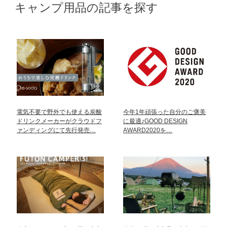
キャンプ用品の記事を探す
電気不要で野外でも使える炭酸
今年1年頑張った自分のご褒美
ドリンクメーカーがクラウドフ
に最適♪GOOD DESIGN
ァンディングにて先行発売…
AWARD2020を…