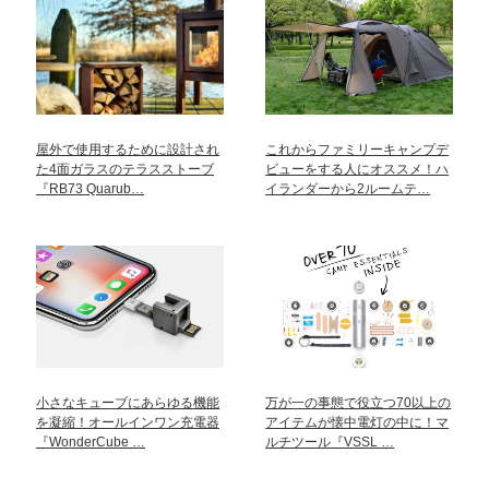
屋外で使用するために設計され
これからファミリーキャンプデ
た4面ガラスのテラスストーブ
ビューをする人にオススメ！ハ
『RB73 Quarub…
イランダーから2ルームテ…
小さなキューブにあらゆる機能
万が一の事態で役立つ70以上の
を凝縮！オールインワン充電器
アイテムが懐中電灯の中に！マ
『WonderCube …
ルチツール『VSSL …