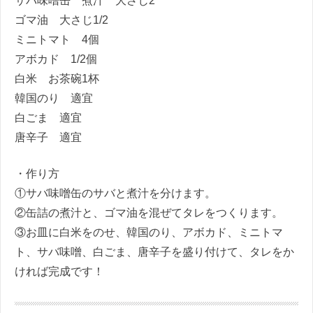
サバ味噌缶 煮汁 大さじ
2
ゴマ油 大さじ
1/2
ミニトマト
4
個
アボカド
1/2
個
白米 お茶碗
1
杯
韓国のり 適宜
白ごま 適宜
唐辛子 適宜
・作り方
①サバ味噌缶のサバと煮汁を分けます。
②缶詰の煮汁と、ゴマ油を混ぜてタレをつくります。
③お皿に白米をのせ、韓国のり、アボカド、ミニトマ
ト、サバ味噌、白ごま、唐辛子を盛り付けて、タレをか
ければ完成です！