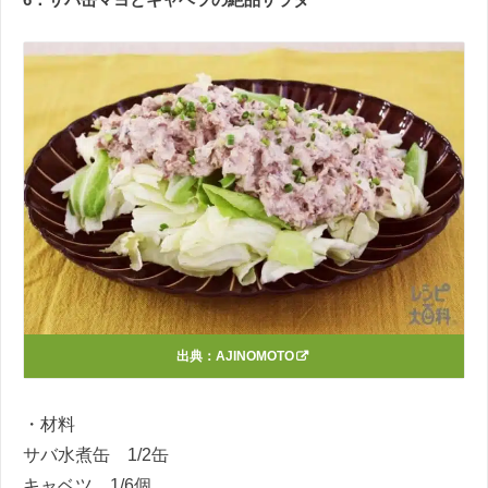
出典：
AJINOMOTO
・材料
サバ水煮缶 1/2缶
キャベツ 1/6個