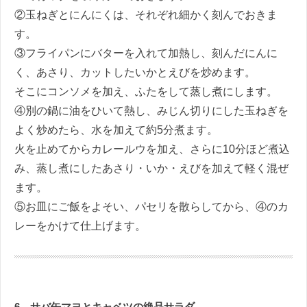
②玉ねぎとにんにくは、それぞれ細かく刻んでおきま
す。
③フライパンにバターを入れて加熱し、刻んだにんに
く、あさり、カットしたいかとえびを炒めます。
そこにコンソメを加え、ふたをして蒸し煮にします。
④別の鍋に油をひいて熱し、みじん切りにした玉ねぎを
よく炒めたら、水を加えて約5分煮ます。
火を止めてからカレールウを加え、さらに10分ほど煮込
み、蒸し煮にしたあさり・いか・えびを加えて軽く混ぜ
ます。
⑤お皿にご飯をよそい、パセリを散らしてから、④のカ
レーをかけて仕上げます。
6．
サバ缶マヨとキャベツの絶品サラダ