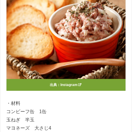
出典：
Instagram
・材料
コンビーフ缶
1
缶
玉ねぎ 半玉
マヨネーズ 大さじ
4