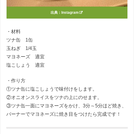
出典：
Instagram
・材料
ツナ缶
1
缶
玉ねぎ
1/4
玉
マヨネーズ 適宜
塩こしょう 適宜
・作り方
①ツナ缶に塩こしょうで味付けをします。
②オニオンスライスをツナの上にのせます。
③ツナ缶一面にマヨネーズをかけ、
3
分～
5
分ほど焼き、
バーナーでマヨネーズに焼き目をつけたら完成です！