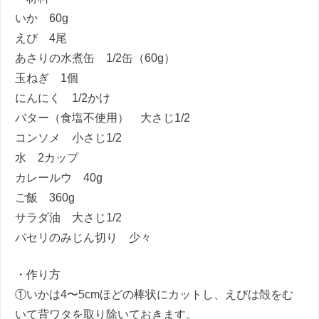
いか 60g
えび 4尾
あさりの水煮缶 1/2缶（60g）
玉ねぎ 1個
にんにく 1/2かけ
バター（食塩不使用） 大さじ1/2
コンソメ 小さじ1/2
水 2カップ
カレールウ 40g
ご飯 360g
サラダ油 大さじ1/2
パセリのみじん切り 少々
・作り方
①いかは4〜5cmほどの棒状にカットし、えびは殻をむ
いて背ワタを取り除いておきます。