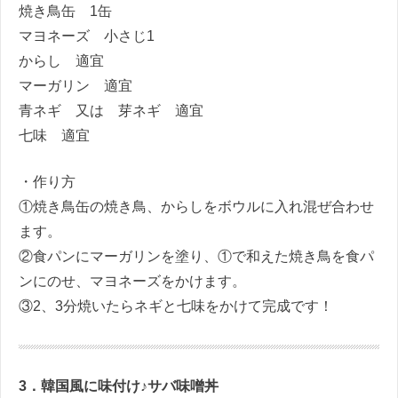
焼き鳥缶
1
缶
マヨネーズ 小さじ
1
からし 適宜
マーガリン 適宜
青ネギ 又は 芽ネギ 適宜
七味 適宜
・作り方
①焼き鳥缶の焼き鳥、からしをボウルに入れ混ぜ合わせ
ます。
②食パンにマーガリンを塗り、①で和えた焼き鳥を食パ
ンにのせ、マヨネーズをかけます。
③
2
、
3
分焼いたらネギと七味をかけて完成です！
3．韓国風に味付け♪サバ味噌丼