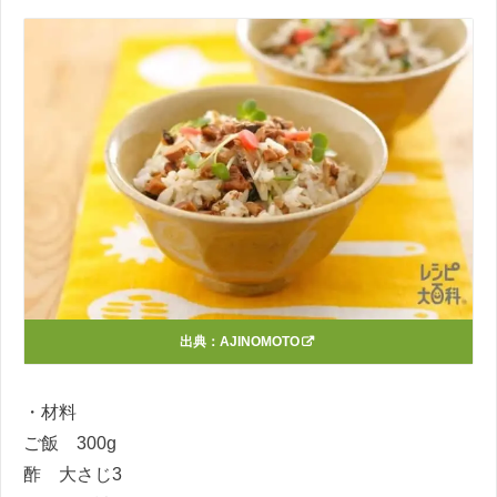
出典：
AJINOMOTO
・材料
ご飯 300g
酢 大さじ3