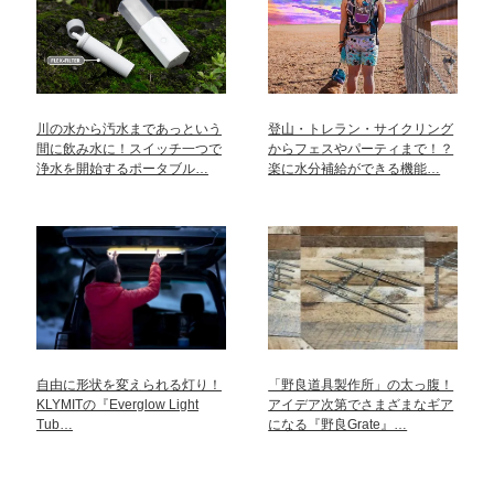
川の水から汚水まであっという
登山・トレラン・サイクリング
間に飲み水に！スイッチ一つで
からフェスやパーティまで！？
浄水を開始するポータブル…
楽に水分補給ができる機能…
自由に形状を変えられる灯り！
「野良道具製作所」の太っ腹！
KLYMITの『Everglow Light
アイデア次第でさまざまなギア
Tub…
になる『野良Grate』…