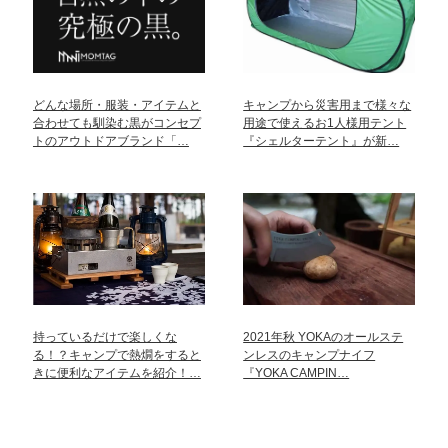
どんな場所・服装・アイテムと
キャンプから災害用まで様々な
合わせても馴染む黒がコンセプ
用途で使えるお1人様用テント
トのアウトドアブランド「…
『シェルターテント』が新…
持っているだけで楽しくな
2021年秋 YOKAのオールステ
る！？キャンプで熱燗をすると
ンレスのキャンプナイフ
きに便利なアイテムを紹介！…
『YOKA CAMPIN…