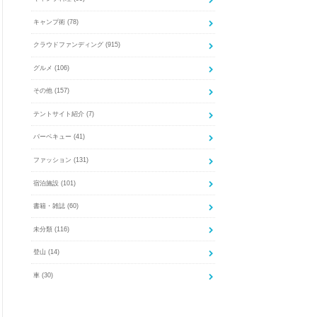
キャンプ術
(78)
クラウドファンディング
(915)
グルメ
(106)
その他
(157)
テントサイト紹介
(7)
バーベキュー
(41)
ファッション
(131)
宿泊施設
(101)
書籍・雑誌
(60)
未分類
(116)
登山
(14)
車
(30)