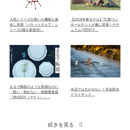
人気シリーズが装いも機能も進
【2019年春モデル】TC製ワン
化し登場「バケットチェア」シ
ポールテントが遂に登場！ナチ
リーズ2種を新発売!…
ュラム×TENT F…
まるで陶器のような質感なのに
水辺では欠かせない！完全防水
「軽い・割れない」樹脂製食器
ドライサック…
『MUDDY（マディ）』…
続きを見る