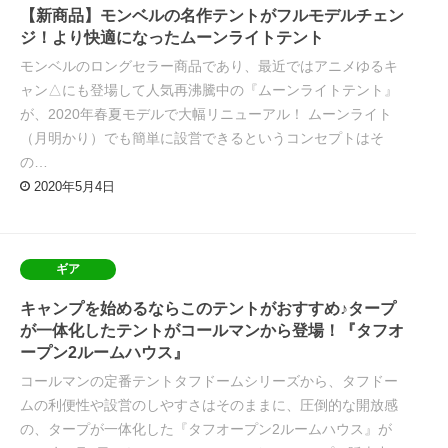
【新商品】モンベルの名作テントがフルモデルチェン
ジ！より快適になったムーンライトテント
モンベルのロングセラー商品であり、最近ではアニメゆるキ
ャン△にも登場して人気再沸騰中の『ムーンライトテント』
が、2020年春夏モデルで大幅リニューアル！ ムーンライト
（月明かり）でも簡単に設営できるというコンセプトはそ
の…
2020年5月4日
ギア
キャンプを始めるならこのテントがおすすめ♪タープ
が一体化したテントがコールマンから登場！『タフオ
ープン2ルームハウス』
コールマンの定番テントタフドームシリーズから、タフドー
ムの利便性や設営のしやすさはそのままに、圧倒的な開放感
の、タープが一体化した『タフオープン2ルームハウス』が