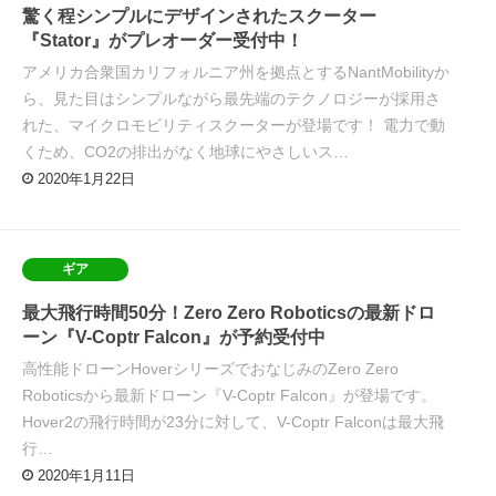
驚く程シンプルにデザインされたスクーター
『Stator』がプレオーダー受付中！
アメリカ合衆国カリフォルニア州を拠点とするNantMobilityか
ら、見た目はシンプルながら最先端のテクノロジーが採用さ
れた、マイクロモビリティスクーターが登場です！ 電力で動
くため、CO2の排出がなく地球にやさしいス…
2020年1月22日
ギア
最大飛行時間50分！Zero Zero Roboticsの最新ドロ
ーン『V-Coptr Falcon』が予約受付中
高性能ドローンHoverシリーズでおなじみのZero Zero
Roboticsから最新ドローン『V-Coptr Falcon』が登場です。
Hover2の飛行時間が23分に対して、V-Coptr Falconは最大飛
行…
2020年1月11日