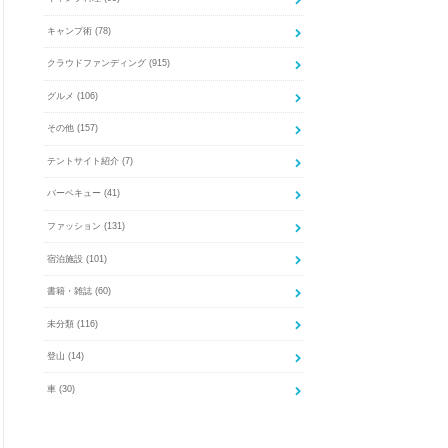
キャンプ術
(78)
クラウドファンディング
(915)
グルメ
(106)
その他
(157)
テントサイト紹介
(7)
バーベキュー
(41)
ファッション
(131)
宿泊施設
(101)
書籍・雑誌
(60)
未分類
(116)
登山
(14)
車
(30)