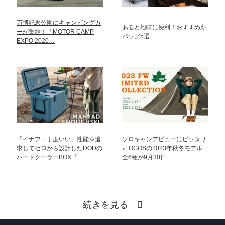
万博記念公園にキャンピングカ
あると地味に便利！おすすめ薪
ーが集結！「MOTOR CAMP
バッグ5選…
EXPO 2020…
「イナフ＝丁度いい」性能を追
ソロキャンデビューにピッタリ
求してゼロから設計したDODの
♪LOGOSの2023年秋冬モデル
ハードクーラーBOX『…
全6種が9月30日…
続きを見る