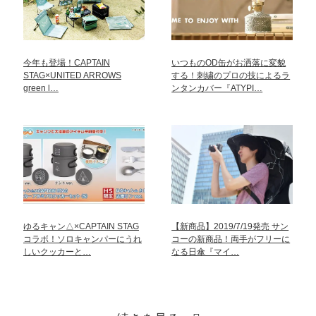
今年も登場！CAPTAIN
いつものOD缶がお洒落に変貌
STAG×UNITED ARROWS
する！刺繍のプロの技によるラ
green l…
ンタンカバー『ATYPI…
ゆるキャン△×CAPTAIN STAG
【新商品】2019/7/19発売 サン
コラボ！ソロキャンパーにうれ
コーの新商品！両手がフリーに
しいクッカーと…
なる日傘『マイ…