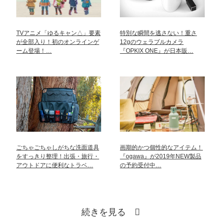
TVアニメ「ゆるキャン△」要素
特別な瞬間を逃さない！重さ
が全部入り！初のオンラインゲ
12gのウェラブルカメラ
ーム登場！…
『OPKIX ONE』が日本販…
ごちゃごちゃしがちな洗面道具
画期的かつ個性的なアイテム！
をすっきり整理！出張・旅行・
『ogawa』が2019年NEW製品
アウトドアに便利なトラベ…
の予約受付中…
続きを見る