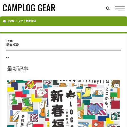
タグ : 新春福袋
HOME
新春福袋
●×
最新記事