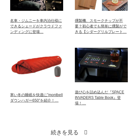
名車・ジムニーを車内泊仕様に
燻製機、スモークチップが不
できるシェードがクラウドファ
要？初心者でも簡単に燻製がで
ンディングに登場…
きる【シダーグリルプレート…
遊び心を詰め込んだ『SPACE
寒い冬の睡眠を快適に”montbell
INVADERS Table Book』登
ダウンハガー650”を紹介！…
場！…
続きを見る