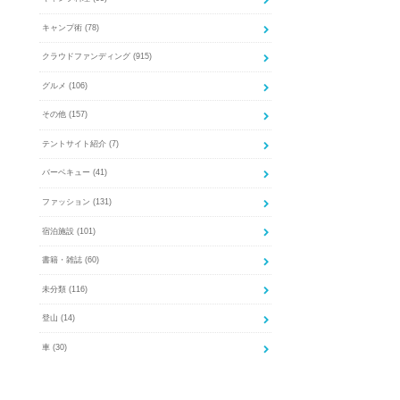
キャンプ術
(78)
クラウドファンディング
(915)
グルメ
(106)
その他
(157)
テントサイト紹介
(7)
バーベキュー
(41)
ファッション
(131)
宿泊施設
(101)
書籍・雑誌
(60)
未分類
(116)
登山
(14)
車
(30)