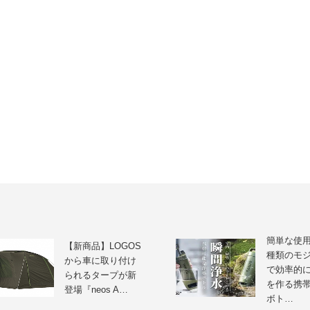
簡単な使用
【新商品】LOGOS
種類のモ
から車に取り付け
で効率的
られるタープが新
を作る携
登場『neos A…
ボト…