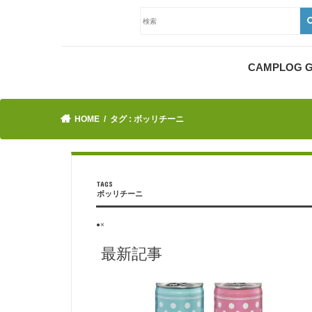
CAMPLOG
HOME
タグ : ボッリチーニ
ボッリチーニ
●×
最新記事