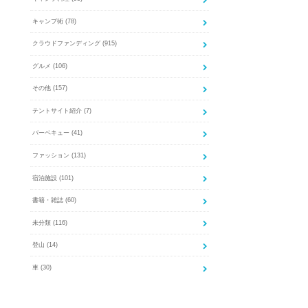
キャンプ術
(78)
クラウドファンディング
(915)
グルメ
(106)
その他
(157)
テントサイト紹介
(7)
バーベキュー
(41)
ファッション
(131)
宿泊施設
(101)
書籍・雑誌
(60)
未分類
(116)
登山
(14)
車
(30)