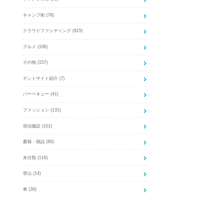
キャンプ術
(78)
クラウドファンディング
(915)
グルメ
(106)
その他
(157)
テントサイト紹介
(7)
バーベキュー
(41)
ファッション
(131)
宿泊施設
(101)
書籍・雑誌
(60)
未分類
(116)
登山
(14)
車
(30)