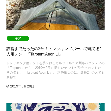
ギア
設営までたったの2分！トレッキングポールで建てる1
人用テント『Tarptent Aeon Li』
トレッキング用テントを手掛けるカルフォルニア州ネバダシティの
「Tarptent」から、2019年2月に新しいテントが発売されました。
その名も、『Tarptent Aeon Li』。 超軽量なのに、身長2mの人でも
余裕で…
2019年3月20日