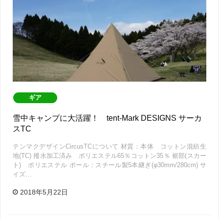
ギア
雪中キャンプに大活躍！ tent-Mark DESIGNS サーカ
スTC
テンマクデザインCircusTCについて 材質：本体 コットン混紡生
地(TC) 撥水加工済み ポリエステル65％コットン35％ 裾部(スカー
ト) ポリエステル ポール：スチール製5本継ぎ(φ30mm/280cm) サ
イズ…
2018年5月22日