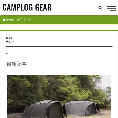
タグ : テント
HOME
テント
●×
最新記事