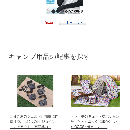
キャンプ用品の記事を探す
自分専用のシェルフが簡単に作
ドット柄のキュートなポケモン
成可能♪『己(おのれ)ジョイン
たちとピクニックに出かけよう
ト』でアウトドア家具の…
♪LOGOS×ポケモンコ…