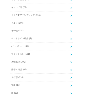
キャンプ術
(78)
クラウドファンディング
(915)
グルメ
(106)
その他
(157)
テントサイト紹介
(7)
バーベキュー
(41)
ファッション
(131)
宿泊施設
(101)
書籍・雑誌
(60)
未分類
(116)
登山
(14)
車
(30)