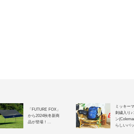
ミッキー
「FUTURE FOX」
刺繍入り♪
から2024秋冬新商
ン(Colem
品が登場！…
らしいバ