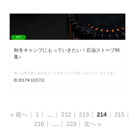
ギア
秋冬キャンプにもっていきたい！石油ストーブ特
集♪
冬には冬の楽しみがある！と冬キャンプを楽しみにしている人も多…
2017年10月7日
« 前へ
1
…
212
213
214
215
216
…
223
次へ »