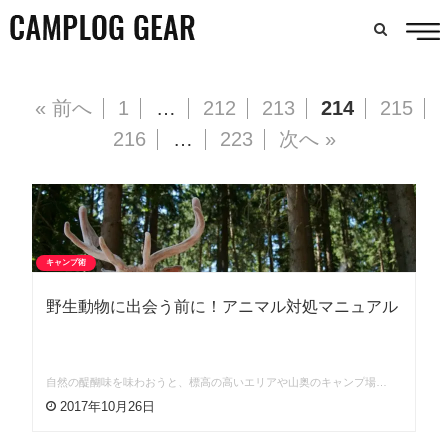
« 前へ
1
…
212
213
214
215
216
…
223
次へ »
キャンプ術
野生動物に出会う前に！アニマル対処マニュアル
自然の醍醐味を味わおうと、標高の高いエリアや山奥のキャンプ場…
2017年10月26日