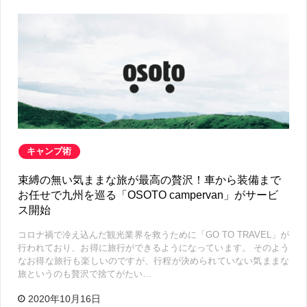
キャンプ術
束縛の無い気ままな旅が最高の贅沢！車から装備まで
お任せで九州を巡る「OSOTO campervan」がサービ
ス開始
コロナ禍で冷え込んだ観光業界を救うために「GO TO TRAVEL」が
行われており、お得に旅行ができるようになっています。 そのよう
なお得な旅行も楽しいのですが、行程が決められていない気ままな
旅というのも贅沢で捨てがたい…
2020年10月16日