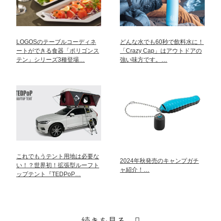
LOGOSのテーブルコーディネ
どんな水でも60秒で飲料水に！
ートができる⾷器「ポリゴンス
「Crazy Cap」はアウトドアの
テン」シリーズ3種登場…
強い味方です。…
これでもうテント用地は必要な
2024年秋発売のキャンプガチ
い！？世界初！拡張型ルーフト
ャ紹介！…
ップテント『TEDPoP…