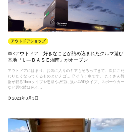
アウトドアショップ
車×アウトドア 好きなことが詰め込まれたクルマ遊び
基地『Ｕ―ＢＡＳＥ湘南』がオープン
アウトドアにはまり、お気に入りのギアもそろってきて、次にこだ
わりたくなってくるものといえば….!? そう！車です。 たくさん荷
物が載る1boxタイプや悪路や坂道に強い4WDタイプ、スポーツカー
など選択肢は色々…
2021年3月3日