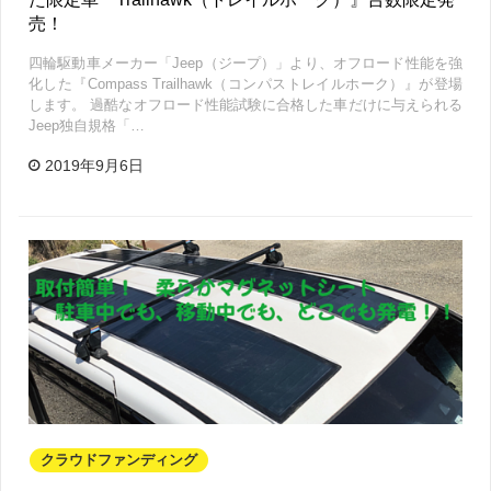
売！
四輪駆動車メーカー「Jeep（ジープ）」より、オフロード性能を強
化した『Compass Trailhawk（コンパストレイルホーク）』が登場
します。 過酷なオフロード性能試験に合格した車だけに与えられる
Jeep独自規格「…
2019年9月6日
クラウドファンディング