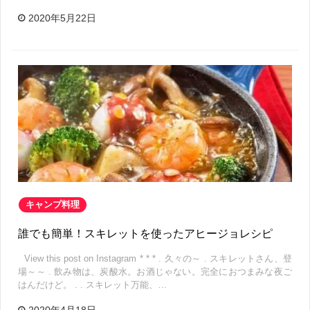
2020年5月22日
キャンプ料理
誰でも簡単！スキレットを使ったアヒージョレシピ
View this post on Instagram * * * . 久々の～ . スキレットさん、登
場～～ . 飲み物は、炭酸水。お酒じゃない。完全におつまみな夜ご
はんだけど。 . . スキレット万能、…
2020年4月18日