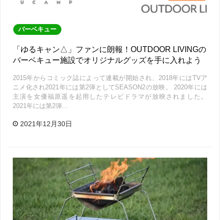
バーベキュー
「ゆるキャン△」ファンに朗報！OUTDOOR LIVINGの
バーベキュー施設でオリジナルグッズを手に入れよう
2015年からコミック誌によって連載が開始され、2018年にはTVア
ニメ化され2021年には第2弾としてSEASON2の放映。 2020年には
主演を女優福原遥を起用したテレビドラマが放映されました。
2021年には第2弾…
2021年12月30日