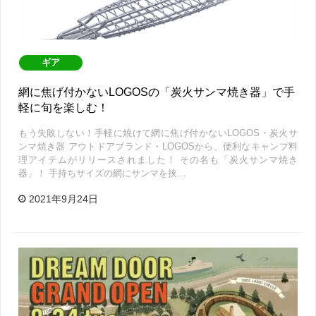
ギア
網に焦げ付かないLOGOSの「炭火サンマ焼き器」で手
軽に旬を楽しむ！
もう失敗しない！手軽に焼けて網に焦げ付かないLOGOS・炭火サ
ンマ焼き器 アウトドアブランド・LOGOSから、便利なキャンプ料
理アイテムがリリースされました！ その名も「炭火サンマ焼き
器」！ 手持ちサイズの網にサンマを挟…
2021年9月24日