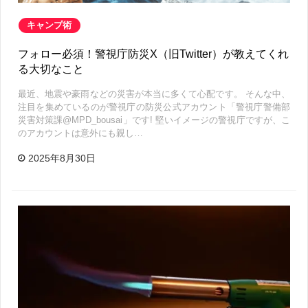
キャンプ術
フォロー必須！警視庁防災X（旧Twitter）が教えてくれ
る大切なこと
最近、地震や豪雨などの災害が本当に多くて心配です。 そんな中、
注目を集めているのが警視庁の防災公式アカウント「警視庁警備部
災害対策課@MPD_bousai」です! 堅いイメージの警視庁ですが、こ
のアカウントは意外にも親し…
2025年8月30日