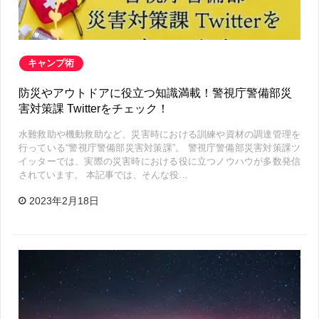
キャンプ術
防災やアウトドアに役立つ知識満載！警視庁警備部災
害対策課 Twitterをチェック！
水難救助や機動救助など、災害時における訓練や資材の調達管理を
行っている“警視庁警備部災害対策課”。 警視庁警備部災害対策課ツ
イッターでは、実際の災害時における役に立つノウハウが多数発信
されています。 本記事では、そんな役…
2023年2月18日