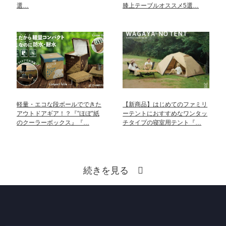
選…
膝上テーブルオススメ5選…
軽量・エコな段ボールでできた
【新商品】はじめてのファミリ
アウトドアギア！？『”ほぼ”紙
ーテントにおすすめなワンタッ
のクーラーボックス』『…
チタイプの寝室用テント『…
続きを見る