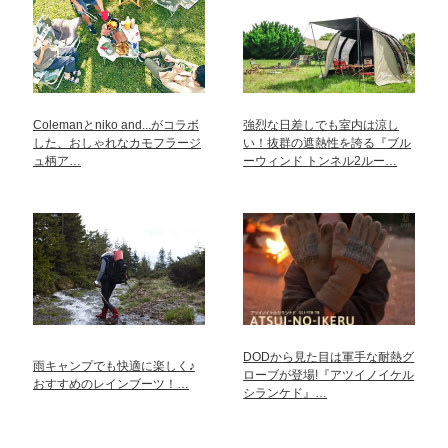
Colemanとniko and...がコラボ
強烈な日差しでも室内は涼し
した、おしゃれなカモフラージ
い！抜群の遮熱性を誇る『ブル
ュ柄ア…
ーウィンド トンネル2ルー…
DODから見た目は軍手な耐熱グ
雨キャンプでも快適に楽しく♪
ローブが登場!『アツイノイケル
おすすめのレインブーツ！…
シランケド』…