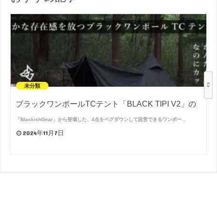
未分類
ブラックワンポールTCテント「BLACK TIPI V2」の
「BlackishGear」から登場した、4点をペグダウンして設営できるワンポー…
2024年11月7日