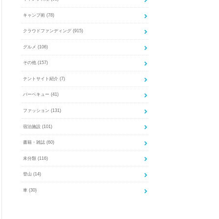
キャンプ術
(78)
クラウドファンディング
(915)
グルメ
(106)
その他
(157)
テントサイト紹介
(7)
バーベキュー
(41)
ファッション
(131)
宿泊施設
(101)
書籍・雑誌
(60)
未分類
(116)
登山
(14)
車
(30)