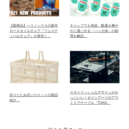
【新商品】ヘリノックスの新作
キャンプでも有効、酷暑を爽や
ロースタイルチェア『フェステ
かに過ごせる「ハッカ油」の効
ィバルチェア』が発売！…
用を解説…
スタイリッシュなデザインがか
折りたたみ式バスケットの商品
っこいい！ゼインアーツのアウ
紹介…
トドアテーブル『TOAD…