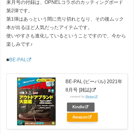
来月号の付録は、OPNELコラボのカッティングボード
第2弾です。
第1弾はあっという間に売り切れとなり、その後ムック
本が出るほど人気だったアイテムです。
使いやすさも進化しているということですので、今から
楽しみです♪
■
BE-PAL
BE-PAL (ビーパル) 2021年
8月号 [雑誌]
created by
Rinker
Kindle
Amazon