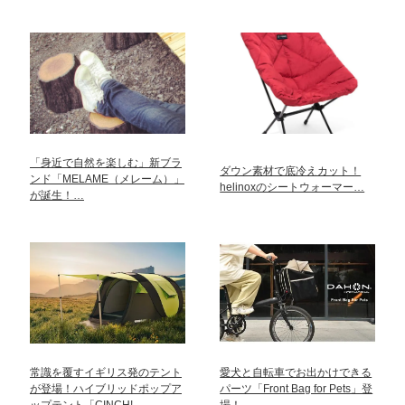
「身近で自然を楽しむ」新ブラ
ダウン素材で底冷えカット！
ンド「MELAME（メレーム）」
helinoxのシートウォーマー…
が誕生！…
常識を覆すイギリス発のテント
愛犬と自転車でお出かけできる
が登場！ハイブリッドポップア
パーツ「Front Bag for Pets」登
ップテント「CINCH!…
場！…