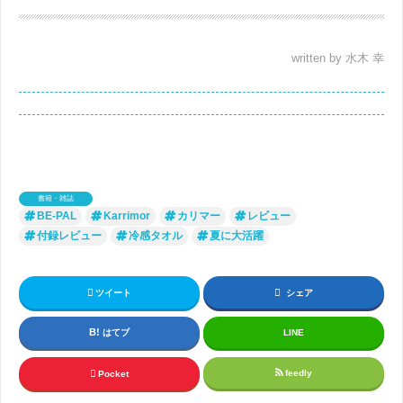
written by 水木 幸
書籍・雑誌
BE-PAL
Karrimor
カリマー
レビュー
付録レビュー
冷感タオル
夏に大活躍
ツイート
シェア
はてブ
LINE
feedly
Pocket