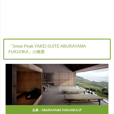
「Snow Peak YAKEI SUITE ABURAYAMA
FUKUOKA」の概要
出典：
ABURAYAMA FUKUOKA