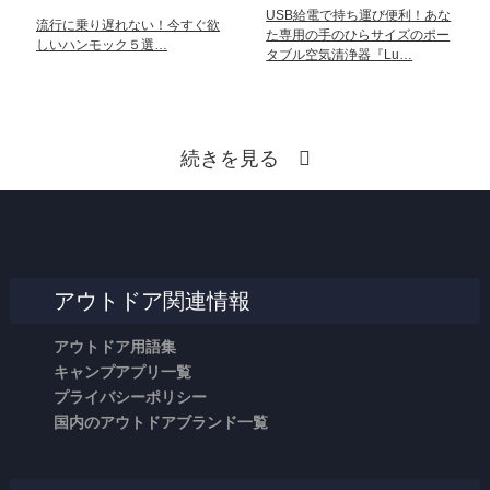
USB給電で持ち運び便利！あな
流行に乗り遅れない！今すぐ欲
た専用の手のひらサイズのポー
しいハンモック５選…
タブル空気清浄器『Lu…
続きを見る
アウトドア関連情報
アウトドア用語集
キャンプアプリ一覧
プライバシーポリシー
国内のアウトドアブランド一覧