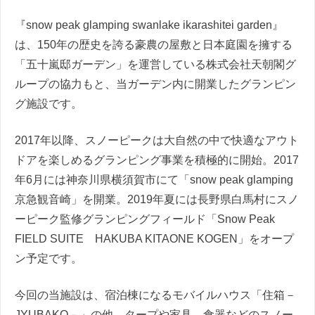
『snow peak glamping swanlake ikarashitei garden』
は、150年の歴史を誇る豪農の屋敷と日本庭園を擁する
「五十嵐邸ガーデン」を運営している株式会社天朝閣グ
ループの協力もと、当ガーデン内に開業したグランピン
グ施設です。
2017年以降、スノーピークは大自然の中で快適なアウト
ドアを楽しめるグランピング事業を積極的に開始。2017
年6月には神奈川県横須賀市にて「snow peak glamping
京急観音崎」を開業。2019年夏には長野県白馬村にスノ
ーピーク監修グランピングフィールド「Snow Peak
FIELD SUITE HAKUBA KITAONE KOGEN」をオープ
ン予定です。
今回の当施設は、宿泊棟になるモバイルハウス「住箱－
JYUBAKO－」の他、タープや家具、食器などのスノー