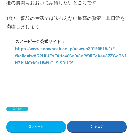
後の展開もおおいに期待したいところです。
ぜひ、普段の生活では味わえない最高の贅沢、非日常を
満喫しましょう。
スノーピーク公式サイト：
https://www.snowpeak.co.jp/news/p20190515-1/?
fbclid=IwAR2HfUFxE0rfcv66o0r3oPf95Eob4u87ZGdTN1
NZbIMCth9cHW9IC_SISDU
宿泊施設
ツイート
シェア