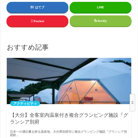
はてブ
LINE
feedly
Pocket
おすすめ記事
アクティビティ
【大分】全客室内温泉付き複合グランピング施設『グ
ランシア別府
日本一の湧出量を誇る温泉地、大分県別府市に複合グランピング施設「グランシア別
府鉄…