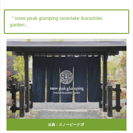
『snow peak glamping swanlake ikarashitei
garden』
出典：
スノーピーク