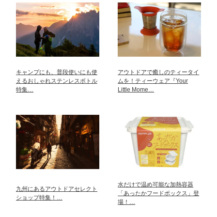
キャンプにも、普段使いにも使
アウトドアで癒しのティータイ
えるおしゃれステンレスボトル
ムを！ティーウェア『Your
特集…
Little Mome…
水だけで温め可能な加熱容器
九州にあるアウトドアセレクト
「あったかフードボックス」登
ショップ特集！…
場！…