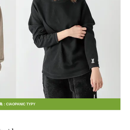
典：CIAOPANIC TYPY