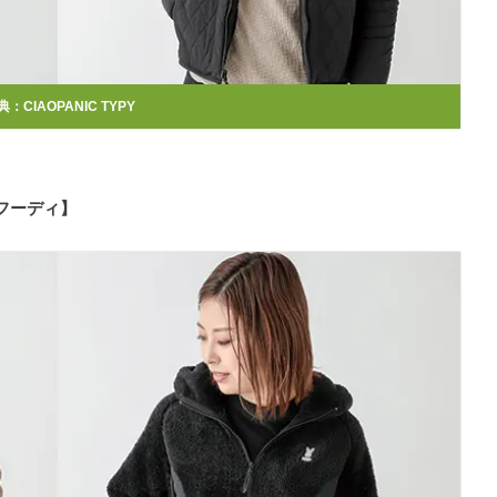
典：CIAOPANIC TYPY
スフーディ】