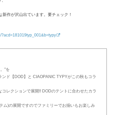
り、
！
な新作が沢山出ています。要チェック！
etail/?acd=181019typ_001&b=typy
。”を
【DOD】と CIAOPANIC TYPYがこの秋もコラ
コレクションで展開!! DODのテントに合わせたカラ
テム)の展開ですのでファミリーでお揃いもお楽しみ