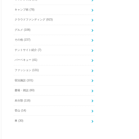
キャンプ術
(78)
クラウドファンディング
(915)
グルメ
(106)
その他
(157)
テントサイト紹介
(7)
バーベキュー
(41)
ファッション
(131)
宿泊施設
(101)
書籍・雑誌
(60)
未分類
(116)
登山
(14)
車
(30)