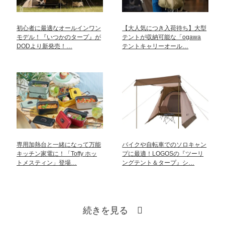
初心者に最適なオールインワン
【大人気につき入荷待ち】大型
モデル！『いつかのタープ』が
テントが収納可能な「ogawa
DODより新発売！…
テントキャリーオール…
専用加熱台と一緒になって万能
バイクや自転車でのソロキャン
キッチン家電に！「Toffy ホッ
プに最適！LOGOSの『ツーリ
トメスティン」登場…
ングテント＆タープ』シ…
続きを見る