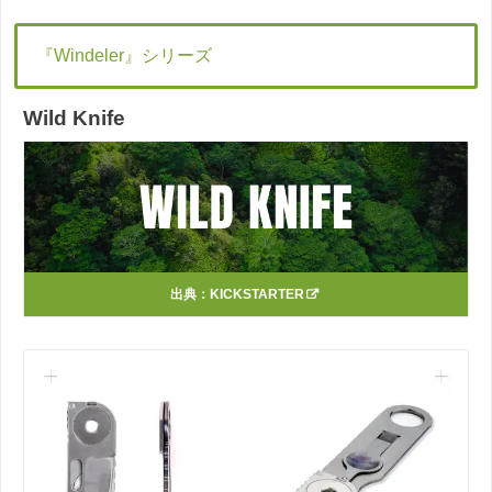
『Windeler』シリーズ
Wild Knife
出典：
KICKSTARTER