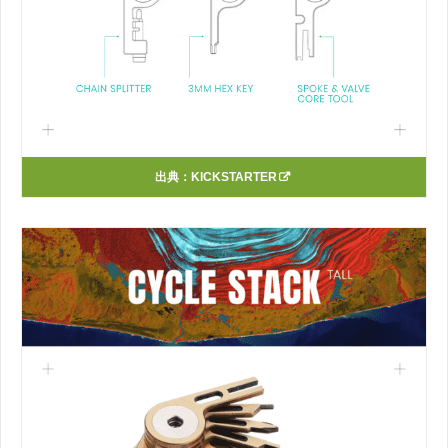
出典：
KICKSTARTER