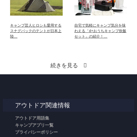
キャンプ芸人ヒロシも愛用する
自宅で気軽にキャンプ気分を味
スナグパックのテントが日本上
わえる「d+おうちキャンプ炊飯
陸…
セット」の紹介！…
続きを見る
アウトドア関連情報
アウトドア用語集
キャンプアプリ一覧
プライバシーポリシー