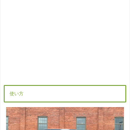
使い方
動
画
プ