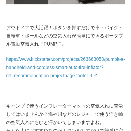
アウトドアで大活躍！ボタンを押すだけで車・バイク・
自転車・ボールなどの空気入れが簡単にできるポータブ
ル電動空気入れ『PUMPIT』
https://www.kickstarter.com/projects/263663050/pumpit-a-
handheld-and-cordless-smart-auto-tire-inflator?
ref=recommendation-projectpage-footer-3
キャンプで使うインフレーターマットの空気入れに苦労
してはいませんか？海や川などのレジャーで使う浮き輪
の空気入れにもひと汗かいてしまいますよね。
そんな人におすすめなのがボタンを押すだけで簡単に空