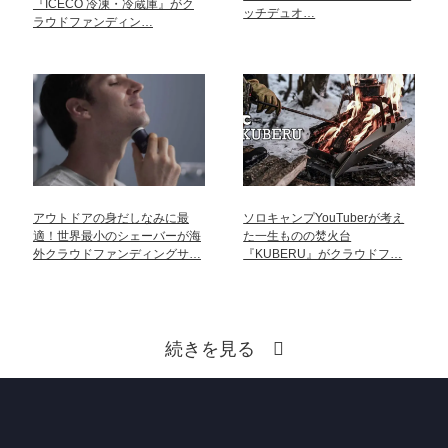
『ICECO 冷凍・冷蔵庫』がク
ッチデュオ…
ラウドファンディン…
アウトドアの身だしなみに最
ソロキャンプYouTuberが考え
適！世界最小のシェーバーが海
た一生ものの焚火台
外クラウドファンディングサ…
『KUBERU』がクラウドフ…
続きを見る