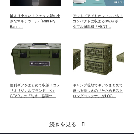
鍵より小さい！？チタン製の小
アウトドアでもオフィスでも！
さなマルチツール『Mini Pry
コンパクトに収まる3WAYポー
Bar』…
タブル扇風機『VENT…
便利ギアをまとめて収納！コメ
キャンプ現地でギアをまとめて
リオリジナルブランド「K＋
運べる蓋つきの『たためるスト
GEAR」の『防水・強靱ツ…
ロングコンテナ』がLOG…
続きを見る